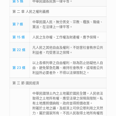
第 5 條
中華民國各民族一律平等。
第 二 章 人民之權利義務
中華民國人民，無分男女、宗教、種族、階級、
第 7 條
黨派，在法律上一律平等。
第 15 條
人民之生存權、工作權及財產權，應予保障。
凡人民之其他自由及權利，不妨害社會秩序公共
第 22 條
利益者，均受憲法之保障。
以上各條列舉之自由權利，除為防止妨礙他人自
第 23 條
由、避免緊急危難、維持社會秩序，或增進公共
利益所必要者外，不得以法律限制之。
第 三 節 國民經濟
中華民國領土內之土地屬於國民全體。人民依法
取得之土地所有權，應受法律之保障與限制。私
有土地應照價納稅，政府並得照價收買。
附著於土地之礦，及經濟上可供公眾利用之天然
力，屬於國家所有，不因人民取得土地所有權而