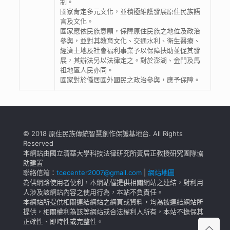
制。
國家肯定多元文化，並積極維護發展原住民族語
言及文化。
國家應依民族意願，保障原住民族之地位及政治
參與，並對其教育文化、交通水利、衛生醫療、
經濟土地及社會福利事業予以保障扶助並促其發
展，其辦法另以法律定之。對於澎湖、金門及馬
祖地區人民亦同。
國家對於僑居國外國民之政治參與，應予保障。
© 2018 原住民族傳統智慧創作保護基地台. All Rights
Reserved
本網站由國立清華大學科技法律研究所黃居正教授研究團隊協
助建置
聯絡信箱：
tcecenter2007@gmail.com
|
網站地圖
為供網路使用者便利，本網站僅提供相關網站之連結，對利用
人涉及該網站內容之使用行為，本站不負責任。
本網站所提供相關連結網站之網頁或資料，均為被連結網站所
提供，相關權利為該等網站或合法權利人所有，本站不擔保其
正確性、即時性或完整性。