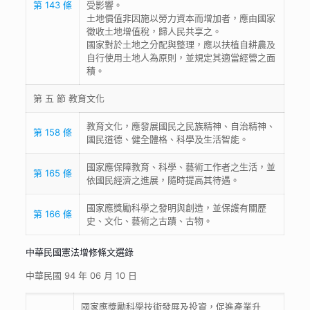
第 143 條
受影響。
土地價值非因施以勞力資本而增加者，應由國家
徵收土地增值稅，歸人民共享之。
國家對於土地之分配與整理，應以扶植自耕農及
自行使用土地人為原則，並規定其適當經營之面
積。
第 五 節 教育文化
教育文化，應發展國民之民族精神、自治精神、
第 158 條
國民道德、健全體格、科學及生活智能。
國家應保障教育、科學、藝術工作者之生活，並
第 165 條
依國民經濟之進展，隨時提高其待遇。
國家應獎勵科學之發明與創造，並保護有關歷
第 166 條
史、文化、藝術之古蹟、古物。
中華民國憲法增修條文選錄
中華民國 94 年 06 月 10 日
國家應獎勵科學技術發展及投資，促進產業升