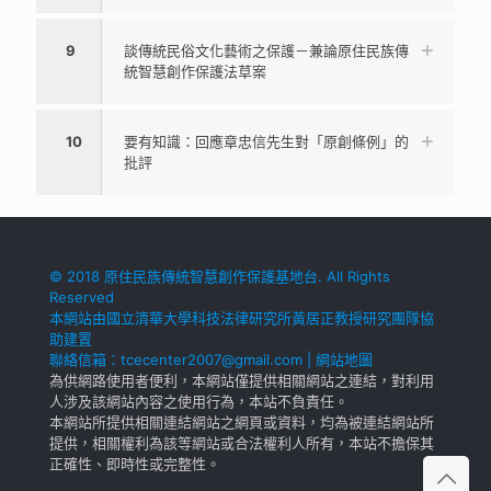
9
談傳統民俗文化藝術之保護－兼論原住民族傳
統智慧創作保護法草案
10
要有知識：回應章忠信先生對「原創條例」的
批評
© 2018 原住民族傳統智慧創作保護基地台. All Rights
Reserved
本網站由國立清華大學科技法律研究所黃居正教授研究團隊協
助建置
聯絡信箱：
tcecenter2007@gmail.com
|
網站地圖
為供網路使用者便利，本網站僅提供相關網站之連結，對利用
人涉及該網站內容之使用行為，本站不負責任。
本網站所提供相關連結網站之網頁或資料，均為被連結網站所
提供，相關權利為該等網站或合法權利人所有，本站不擔保其
正確性、即時性或完整性。