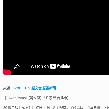
來源：
IPCF-TITV 原文會 原視新聞
【Ciwas Yamai（蔣淮薇）/ 許家榮 台北市】
2018年8月1號原住民族日，原民會主辦南島民族論壇，開幕典禮上，所