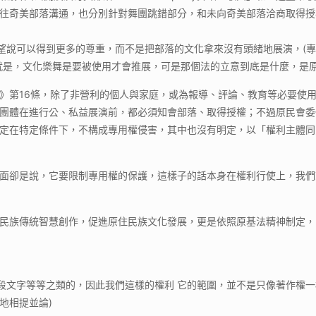
往奇美部落溝通，也分別針對舞團跳錯部分，和未向奇美部落洽商取得授
希望說可以得到更多的尊重，而不是把部落的文化拿來沒有頭緒地展演，(
到就是，文化樂舞是要被使用才會推展，可是那個法的立意到底是什麼，是原
》第16條，除了非營利的個人與家庭，或為報導、評論、教育等必要使
團體在進行公、私益展演前，都必須知會部落、取得授權；不過原民會委
定在特定條件下，不構成專用權侵害，其中也沒有明定，以「權利主體同
面卻是說，它要限制專用權的保護，這樣子的話本身在權利行使上，我們
民族傳統智慧創作，促進原住民族文化發展，更是依照原基法精神制定，
段文字等等之類的，因此我們這樣的權利 它的範圍，並不是只像著作權一
地相提並論)