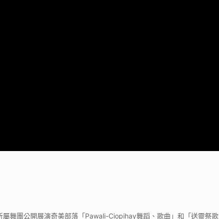
屬舞團公開展演奇美部落「Pawali-Ciopihay舞蹈、歌曲」和「送