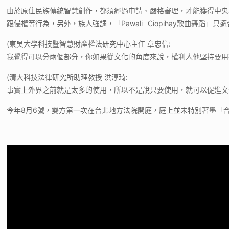
由於原住民族傳統智慧創作，都須經過申請、嚴格審理，才能獲得中央核發
跟侵權等行為，另外，族人強調，「Pawali─Ciopihay歌曲
(東吳大學科技暨智慧財產權法研究中心主任 章忠信:
我覺得可以分兩個部分，你如果從文化的角度來說，權利人他堅持要用
(清大科技法律研究所助理教授 洪淳琦:
事實上外界之前就是太多的使用，所以不是說只要使用，就可以促進文
今年8月6號，雙方第一次在台北地方法院開庭，庭上並未特別著墨「