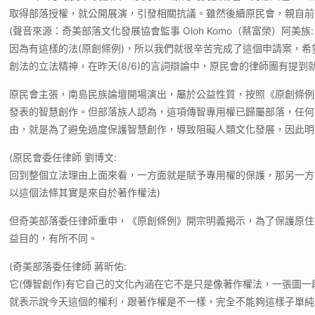
取得部落授權，就公開展演，引發相關抗議。雖然後續原民會，親自前
(聲音來源：奇美部落文化發展協會監事 Oloh Komo（蔡富榮）阿美族:
因為有這樣的法(原創條例)，所以我們就很辛苦完成了這個申請案，
創法的立法精神，在昨天(8/6)的言詞辯論中，原民會的律師團有提
原民會主張，南島民族論壇開場演出，屬於公益性質，按照《原創條例
發表的智慧創作。但部落族人認為，這項傳智專用權已歸屬部落，任何
由，就是為了避免過度保護智慧創作，導致阻礙人類文化發展，因此明
(原民會委任律師 劉博文:
回到整個立法理由上面來看，一方面就是賦予專用權的保護，那另一方
以這個法條其實是來自於著作權法)
但奇美部落委任律師重申，《原創條例》開宗明義揭示，為了保護原住
益目的，有所不同。
(奇美部落委任律師 蔣昕佑:
它(傳智創作)有它自己的文化內涵在它不是只是像著作權法，一張圖一
就表示說今天這個的權利，跟著作權是不一樣，完全不能夠這樣子單純