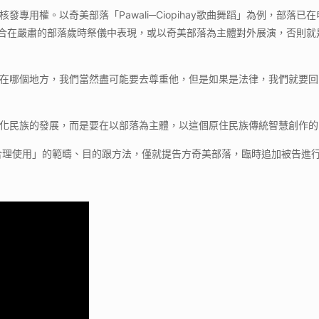
專用權。以奇美部落「Pawali─Ciopihay歌曲舞蹈」為例，部
舞蹈」只適合在嚴肅的部落歲時祭儀中表現，或以奇美部落為主體對外展演，否
在哪個地方，我們當然盡可能要去尊重他，但是如果是法律，我們就要回
化民族的發展，而是要在以部落為主體，以這個原住民族傳統智慧創作的
合理使用」的範疇、目的跟方法，僅就提告方奇美部落，臨時追加被告進