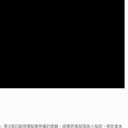
靈祭歌」等3項已取得傳智專用權的樂舞，卻遭奇美部落族人指控，原民會未