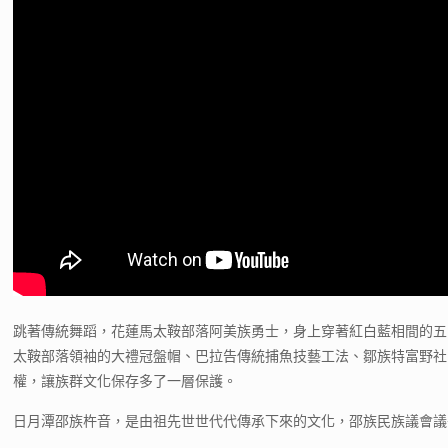
跳著傳統舞蹈，花蓮馬太鞍部落阿美族勇士，身上穿著紅白藍相間的五
太鞍部落領袖的大禮冠盤帽、巴拉告傳統捕魚技藝工法、鄒族特富野社
權，讓族群文化保存多了一層保護。
日月潭邵族杵音，是由祖先世世代代傳承下來的文化，邵族民族議會議