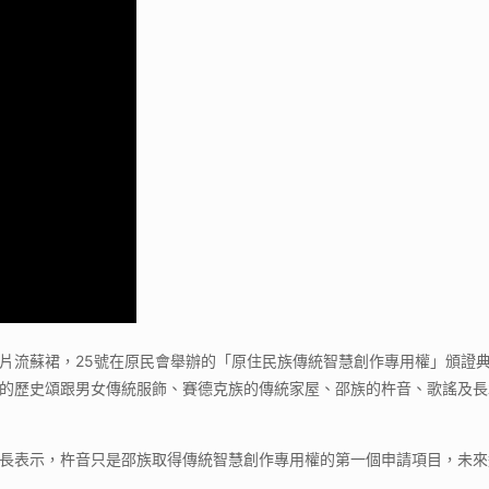
片流蘇裙，25號在原民會舉辦的「原住民族傳統智慧創作專用權」頒證
的歷史頌跟男女傳統服飾、賽德克族的傳統家屋、邵族的杵音、歌謠及長
長表示，杵音只是邵族取得傳統智慧創作專用權的第一個申請項目，未來