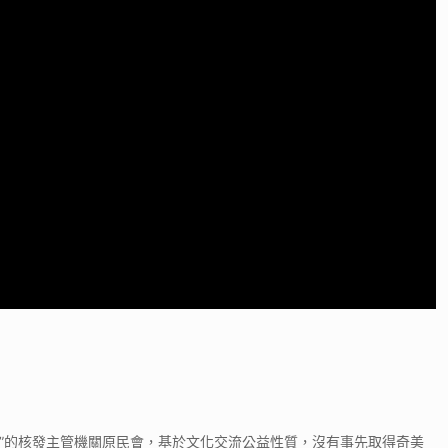
用權”的核發主管機關原民會，基於文化交流公益性質，沒有事先取得奇美