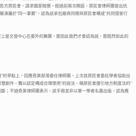
被告方原民會，請求國家賠償。經過前兩次開庭，原民會律師團提出抗
演屬於”同一事實”，認為該承包廠商同樣與原民會構成”共同侵害行
實上是文發中心在委外的舞團，那因此我們才會認為說，那既然如此的
用”的爭點上，回應奇美部落委任律師團，上次就原民會委託學者協助出
慧創作，難以認定構成合理使用”的說法，稱原民會援引地方制度法的”
判斷；不過奇美律師團表示，該手冊並非以單一學者名義出版，認為應