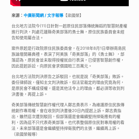
來源：
中廣新聞網 / 文字報導
【梁國榮】
台北地方法院今(11)日針對一起原住民部落傳統舞蹈的智慧財產權
進行判決，判處花蓮縣奇美部落的勇士舞，原住民族委員會未經
告知使用屬合法。
案件原起是行政院原住民族委員會，在2018年8月1日舉辦南島民
族論壇開幕典禮，表演了阿美族「奇美部落」的《勇士舞》，部
落認為，原民會並未取得授權就自行表演，已侵害智慧創作權，
因此提起訴訟，向原民會求償國賠三百萬元。
台北地方法院判決原告之訴駁回，也就是說「奇美部落」敗訴。
委任律師說，僅知主文判決敗訴，但法官裁定的理由究竟為何，
是原民會不構成侵權，還是其他法令上的理由，都必須等收到判
決書後，再提上訴。
奇美部落傳統智慧創作權代理人鄭志貴表示，為維護原住民族傳
統創作專用權，會在收到判決書後20日內提起上訴。鄭志貴指
出，雖然這次遭到駁回，但部落還是會繼續堅持捍衛應有的權
利，因為這不只代表奇美部落，也代表整個原住民對專用權的看
法，未來部落還是會繼續堅持捍衛我們的主張，繼續再上訴。
（梁國榮報導）